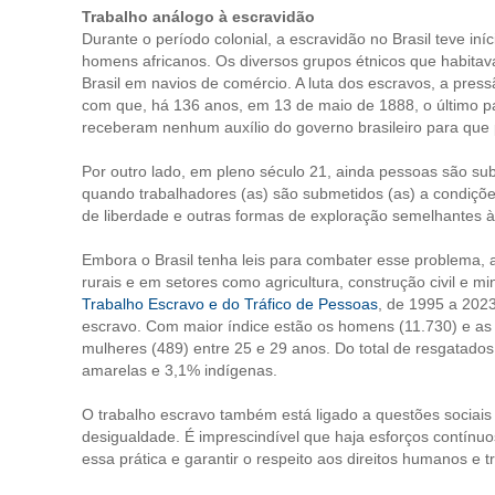
Trabalho análogo à escravidão
Durante o período colonial, a escravidão no Brasil teve in
homens africanos. Os diversos grupos étnicos que habitava
Brasil em navios de comércio. A luta dos escravos, a pres
com que, há 136 anos, em 13 de maio de 1888, o último paí
receberam nenhum auxílio do governo brasileiro para que
Por outro lado, em pleno século 21, ainda pessoas são sub
quando trabalhadores (as) são submetidos (as) a condições
de liberdade e outras formas de exploração semelhantes 
Embora o Brasil tenha leis para combater esse problema, a
rurais e em setores como agricultura, construção civil e 
Trabalho Escravo e do Tráfico de Pessoas
, de 1995 a 202
escravo. Com maior índice estão os homens (11.730) e as
mulheres (489) entre 25 e 29 anos. Do total de resgatad
amarelas e 3,1% indígenas.
O trabalho escravo também está ligado a questões sociais
desigualdade. É imprescindível que haja esforços contínuo
essa prática e garantir o respeito aos direitos humanos e tr