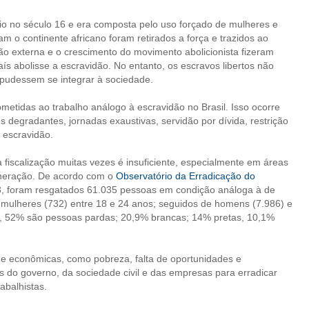
ício no século 16 e era composta pelo uso forçado de mulheres e
m o continente africano foram retirados a força e trazidos ao
são externa e o crescimento do movimento abolicionista fizeram
s abolisse a escravidão. No entanto, os escravos libertos não
 pudessem se integrar à sociedade.
metidas ao trabalho análogo à escravidão no Brasil. Isso ocorre
 degradantes, jornadas exaustivas, servidão por dívida, restrição
à escravidão.
 fiscalização muitas vezes é insuficiente, especialmente em áreas
mineração. De acordo com o
Observatório da Erradicação do
3, foram resgatados 61.035 pessoas em condição análoga à de
 mulheres (732) entre 18 e 24 anos; seguidos de homens (7.986) e
os, 52% são pessoas pardas; 20,9% brancas; 14% pretas, 10,1%
 e econômicas, como pobreza, falta de oportunidades e
s do governo, da sociedade civil e das empresas para erradicar
abalhistas.