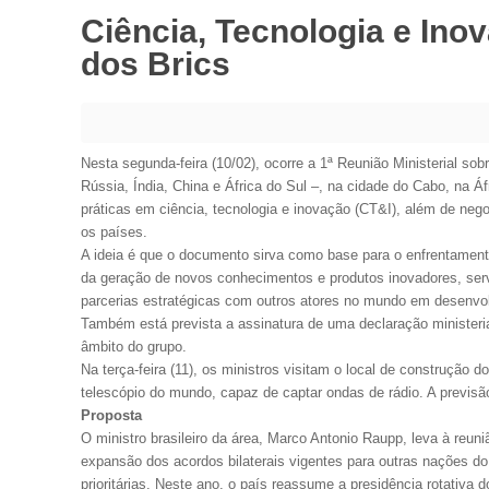
Ciência, Tecnologia e In
dos Brics
Nesta segunda-feira (10/02), ocorre a 1ª Reunião Ministerial sob
Rússia, Índia, China e África do Sul –, na cidade do Cabo, na Á
práticas em ciência, tecnologia e inovação (CT&I), além de ne
os países.
A ideia é que o documento sirva como base para o enfrentament
da geração de novos conhecimentos e produtos inovadores, ser
parcerias estratégicas com outros atores no mundo em desenvo
Também está prevista a assinatura de uma declaração ministeria
âmbito do grupo.
Na terça-feira (11), os ministros visitam o local de construção 
telescópio do mundo, capaz de captar ondas de rádio. A previsã
Proposta
O ministro brasileiro da área, Marco Antonio Raupp, leva à reuniã
expansão dos acordos bilaterais vigentes para outras nações do
prioritárias. Neste ano, o país reassume a presidência rotativa