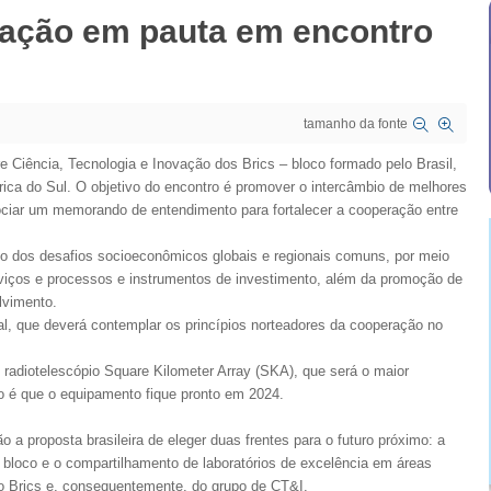
ovação em pauta em encontro
tamanho da fonte
re Ciência, Tecnologia e Inovação dos Brics – bloco formado pelo Brasil,
frica do Sul. O objetivo do encontro é promover o intercâmbio de melhores
gociar um memorando de entendimento para fortalecer a cooperação entre
o dos desafios socioeconômicos globais e regionais comuns, por meio
viços e processos e instrumentos de investimento, além da promoção de
lvimento.
l, que deverá contemplar os princípios norteadores da cooperação no
do radiotelescópio Square Kilometer Array (SKA), que será o maior
o é que o equipamento fique pronto em 2024.
o a proposta brasileira de eleger duas frentes para o futuro próximo: a
 bloco e o compartilhamento de laboratórios de excelência em áreas
 do Brics e, consequentemente, do grupo de CT&I.