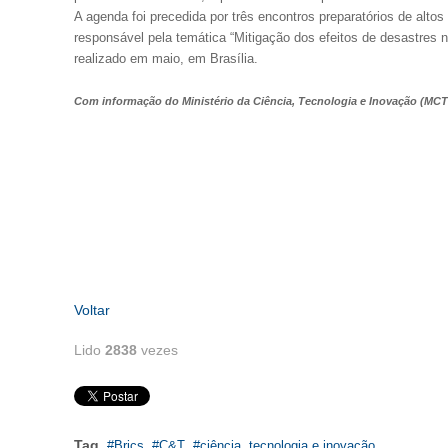
A agenda foi precedida por três encontros preparatórios de alto
responsável pela temática “Mitigação dos efeitos de desastres n
realizado em maio, em Brasília.
Com informação do Ministério da Ciência, Tecnologia e Inovação (MCTI
Voltar
Lido
2838
vezes
Tag
Brics
C&T
ciência, tecnologia e inovação