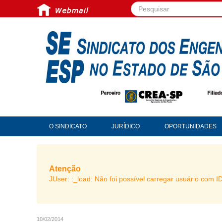
Pesquisar...
O SINDICATO
JURÍDICO
OPORTUNIDADES
Atenção
JUser: :_load: Não foi possível carregar usuário com I
10/02/2014