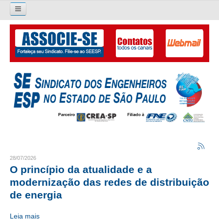
Pesquisar...
O SINDICATO
APRESENTAÇÃO
PALAVRA DO PRESIDENTE
DIRETORIA
DIRETORIA
LIVRO GESTÃO 2026-2029
28/07/2026
O princípio da atualidade e a
SUBSEDES SINDICAIS
modernização das redes de distribuição
de energia
GALERIA EX-PRESIDENTES
Leia mais
ORGANOGRAMA