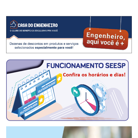
CONSÓRCIOS
CAMPANHAS SALARIAIS
COMUNICAÇÃO
PALAVRA DO MURILO
NOTÍCIAS
CONTEÚDO ESPECIAL
JORNAL DO ENGENHEIRO
AGENDA
SEESP NOTÍCIAS
NOTÍCIAS NO WHATSAPP
FOTOS