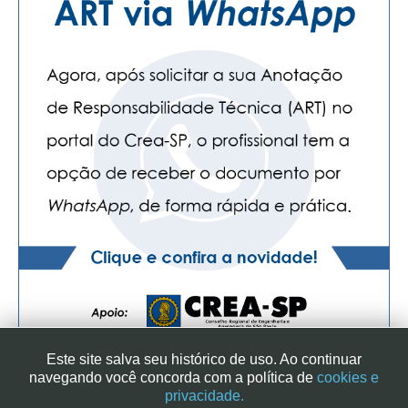
Este site salva seu histórico de uso. Ao continuar
navegando você concorda com a política de
cookies e
privacidade.
SINDICATO DOS ENGENHEIROS NO ESTADO DE SÃO PAULO