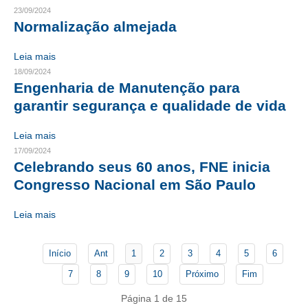
23/09/2024
Normalização almejada
CONTATO
CURSOS
Leia mais
18/09/2024
ENGENHEIRO EMPREENDEDOR
Engenharia de Manutenção para
garantir segurança e qualidade de vida
SEESP EDUCAÇÃO
Leia mais
PLATAFORMAS GRATUITAS
17/09/2024
Celebrando seus 60 anos, FNE inicia
BENEFÍCIOS
Congresso Nacional em São Paulo
APOSENTADORIA
Leia mais
CONVÊNIOS
PLANO DE SAÚDE
Início
Ant
1
2
3
4
5
6
7
8
9
10
Próximo
Fim
SEESPPREV
Página 1 de 15