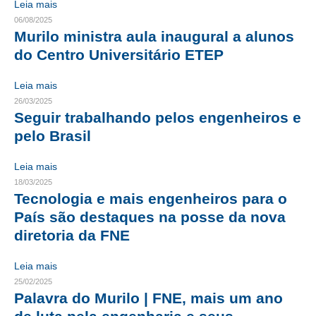
Leia mais
06/08/2025
CONTRIBUIÇÕES
Murilo ministra aula inaugural a alunos
do Centro Universitário ETEP
CONTRIBUIÇÃO ASSISTENCIAL
CONTRIBUIÇÃO ASSOCIATIVA OU ANUIDADE DE SÓCIO
Leia mais
26/03/2025
CONTRIBUIÇÃO SINDICAL URBANA
Seguir trabalhando pelos engenheiros e
pelo Brasil
REVISÃO DE APOSENTADORIA
Leia mais
FGTS EXPURGOS
18/03/2025
Tecnologia e mais engenheiros para o
FGTS CORREÇÃO
País são destaques na posse da nova
LEGISLAÇÃO
diretoria da FNE
LEI 4.950-A/1966 – PISO SALARIAL
Leia mais
25/02/2025
LEI 5.194/1966 – REGULAMENTAÇÃO DA PROFISSÃO
Palavra do Murilo | FNE, mais um ano
LEI 6.496/1977 – ART