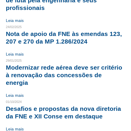
de luta pela engenharia e seus
profissionais
RES 1.002/2002 – CÓDIGO DE ÉTICA
Leia mais
HOMOLOGAÇÕES
24/02/2025
Nota de apoio da FNE às emendas 123,
PISO SALARIAL
207 e 270 da MP 1.286/2024
FIQUE POR DENTRO
Leia mais
OPORTUNIDADES
29/01/2025
Modernizar rede aérea deve ser critério
APRESENTAÇÃO
à renovação das concessões de
energia
EMPREGO E ESTÁGIO
CARREIRA
Leia mais
01/10/2024
AUTÔNOMOS E SERVIÇOS
Desafios e propostas da nova diretoria
da FNE e XII Conse em destaque
NEWSLETTER
Leia mais
GUIA DAS ENGENHARIAS