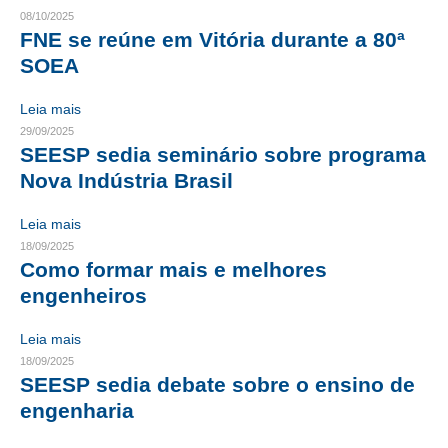
08/10/2025
CRESCE BRASIL
FNE se reúne em Vitória durante a 80ª
SOEA
CONSELHO TECNOLÓGICO
Leia mais
HISTÓRICO E ATUAÇÃO
29/09/2025
SEESP sedia seminário sobre programa
COMPOSIÇÃO
Nova Indústria Brasil
CONSELHOS ASSESSORES
Leia mais
PERSONALIDADES DA TECNOLOGIA
18/09/2025
Como formar mais e melhores
NÚCLEO DA MULHER ENGENHEIRA
engenheiros
TRANSPARÊNCIA
Leia mais
JURÍDICO
18/09/2025
SEESP sedia debate sobre o ensino de
CONSULTORIA
engenharia
ACORDOS, CONVENÇÕES E DISSÍDIOS