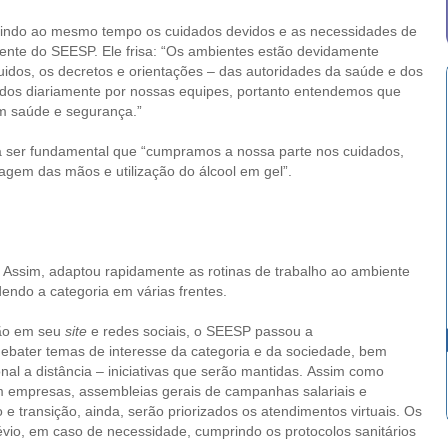
ntindo ao mesmo tempo os cuidados devidos e as necessidades de
idente do SEESP. Ele frisa: “Os ambientes estão devidamente
idos, os decretos e orientações – das autoridades da saúde e dos
dos diariamente por nossas equipes, portanto entendemos que
om saúde e segurança.”
ca ser fundamental que “cumpramos a nossa parte nos cuidados,
agem das mãos e utilização do álcool em gel”.
Assim, adaptou rapidamente as rotinas de trabalho ao ambiente
dendo a categoria em várias frentes.
ção em seu
site
e redes sociais, o SEESP passou a
ebater temas de interesse da categoria e da sociedade, bem
onal a distância – iniciativas que serão mantidas. Assim como
 empresas, assembleias gerais de campanhas salariais e
 e transição, ainda, serão priorizados os atendimentos virtuais. Os
io, em caso de necessidade, cumprindo os protocolos sanitários