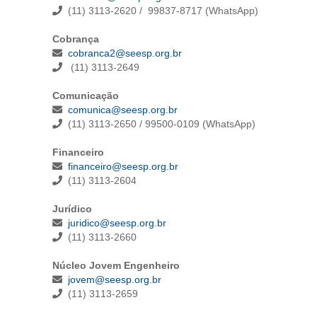
(11) 3113-2620 / 99837-8717 (WhatsApp)
Cobrança
cobranca2@seesp.org.br
(11) 3113-2649
Comunicação
comunica@seesp.org.br
(11) 3113-2650 / 99500-0109 (WhatsApp)
Financeiro
financeiro@seesp.org.br
(11) 3113-2604
Jurídico
juridico@seesp.org.br
(11) 3113-2660
Núcleo Jovem Engenheiro
jovem@seesp.org.br
(11) 3113-2659