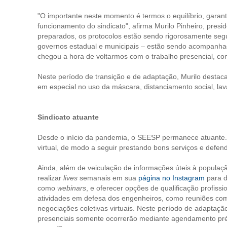
"O importante neste momento é termos o equilíbrio, gara
funcionamento do sindicato", afirma Murilo Pinheiro, pres
preparados, os protocolos estão sendo rigorosamente segu
governos estadual e municipais – estão sendo acompanha
chegou a hora de voltarmos com o trabalho presencial, c
Neste período de transição e de adaptação, Murilo desta
em especial no uso da máscara, distanciamento social, lav
Sindicato atuante
Desde o início da pandemia, o SEESP permanece atuante. 
virtual, de modo a seguir prestando bons serviços e defen
Ainda, além de veiculação de informações úteis à popula
realizar
lives
semanais em sua
página no Instagram
para d
como
webinars
, e oferecer opções de qualificação profissi
atividades em defesa dos engenheiros, como reuniões com
negociações coletivas virtuais. Neste período de adaptação
presenciais somente ocorrerão mediante agendamento prév