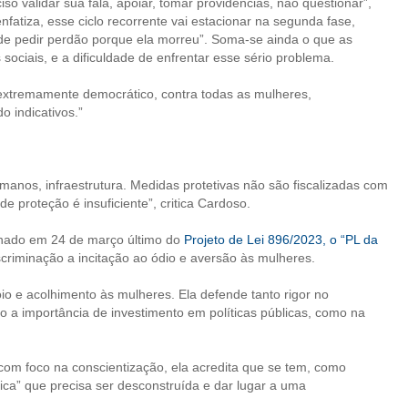
so validar sua fala, apoiar, tomar providências, não questionar”,
enfatiza, esse ciclo recorrente vai estacionar na segunda fase,
 de pedir perdão porque ela morreu”. Soma-se ainda o que as
sociais, e a dificuldade de enfrentar esse sério problema.
, extremamente democrático, contra todas as mulheres,
o indicativos.”
manos, infraestrutura. Medidas protetivas não são fiscalizadas com
e proteção é insuficiente”, critica Cardoso.
enado em 24 de março último do
Projeto de Lei 896/2023, o “PL da
iscriminação a incitação ao ódio e aversão às mulheres.
io e acolhimento às mulheres. Ela defende tanto rigor no
o a importância de investimento em políticas públicas, como na
m foco na conscientização, ela acredita que se tem, como
ca” que precisa ser desconstruída e dar lugar a uma