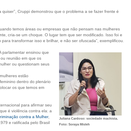
a quiser”, Cruppi demonstrou que o problema a se fazer frente é
 Quando temos áreas ou empresas que não pensam nas mulheres
, cria-se um choque. O lugar tem que ser modificado. Isso foi e
o para transformar isso e brilhar, e não ser ofuscada”, exemplificou.
A parlamentar ensinou que
a ou reunião em que os
a mulher ou questionam seus
 mulheres estão
eminino dentro do plenário
colocar os que temos em
ernacional para afirmar seu
 que é violência contra ela: a
riminação contra a Mulher
,
Juliana Cardoso: sociedade machista.
9 e ratificada pelo Brasil
Foto: Soraya Misleh