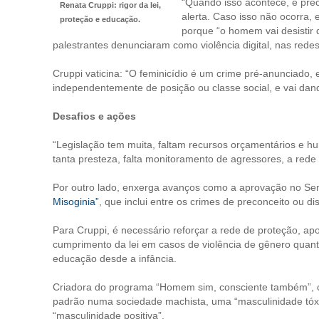
“Quando isso acontece, é preci
Renata Cruppi: rigor da lei,
alerta. Caso isso não ocorra, 
proteção e educação.
porque “o homem vai desistir
palestrantes denunciaram como violência digital, nas redes 
Cruppi vaticina: “O feminicídio é um crime pré-anunciado
independentemente de posição ou classe social, e vai dand
Desafios e ações
“Legislação tem muita, faltam recursos orçamentários e hu
tanta presteza, falta monitoramento de agressores, a rede d
Por outro lado, enxerga avanços como a aprovação no S
Misoginia”
, que inclui entre os crimes de preconceito ou d
Para Cruppi, é necessário reforçar a rede de proteção, apo
cumprimento da lei em casos de violência de gênero quant
educação desde a infância.
Criadora do programa “Homem sim, consciente também”, co
padrão numa sociedade machista, uma “masculinidade tóxi
“masculinidade positiva”.