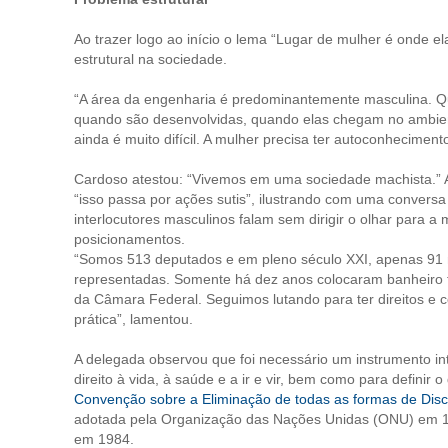
Ao trazer logo ao início o lema “Lugar de mulher é onde el
estrutural na sociedade.
“A área da engenharia é predominantemente masculina.
quando são desenvolvidas, quando elas chegam no ambiente
ainda é muito difícil. A mulher precisa ter autoconheciment
Cardoso atestou: “Vivemos em uma sociedade machista.” 
“isso passa por ações sutis”, ilustrando com uma convers
interlocutores masculinos falam sem dirigir o olhar para 
posicionamentos.
“Somos 513 deputados e em pleno século XXI, apenas 91
representadas. Somente há dez anos colocaram banheiro f
da Câmara Federal. Seguimos lutando para ter direitos e 
prática”, lamentou.
A delegada observou que foi necessário um instrumento int
direito à vida, à saúde e a ir e vir, bem como para definir o
Convenção sobre a Eliminação de todas as formas de Disc
adotada pela Organização das Nações Unidas (ONU) em 197
em 1984.