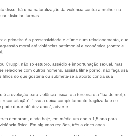
o disso, há uma naturalização da violência contra a mulher na
uas distintas formas.
ro: a primeira é a possessividade e ciúme num relacionamento, que
agressão moral até violências patrimonial e econômica (controle
l.
lhou Cruppi, não só estupro, assédio e importunação sexual, mas
se relacione com outros homens, assista filme pornô, não faça usa
s filhos do que gostaria ou submeta-se a aborto contra sua
é a evolução para violência física, e a terceira é a “lua de mel, o
 reconciliação”. “Isso a deixa completamente fragilizada e se
ue pode durar até dez anos”, adverte.
heres demoram, ainda hoje, em média um ano a 1,5 ano para
iolência física. Em algumas regiões, três a cinco anos.